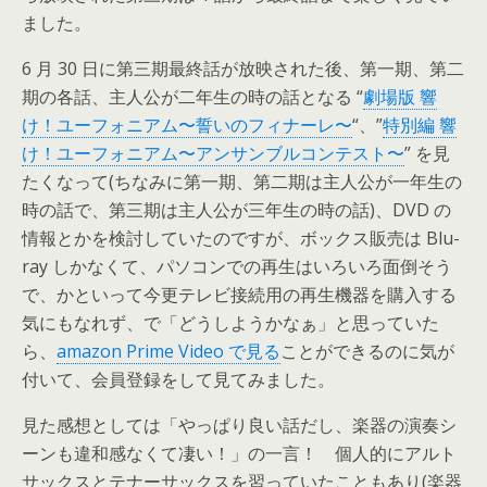
ました。
6 月 30 日に第三期最終話が放映された後、第一期、第二
期の各話、主人公が二年生の時の話となる “
劇場版 響
け！ユーフォニアム〜誓いのフィナーレ〜
“、”
特別編 響
け！ユーフォニアム〜アンサンブルコンテスト〜
” を見
たくなって(ちなみに第一期、第二期は主人公が一年生の
時の話で、第三期は主人公が三年生の時の話)、DVD の
情報とかを検討していたのですが、ボックス販売は Blu-
ray しかなくて、パソコンでの再生はいろいろ面倒そう
で、かといって今更テレビ接続用の再生機器を購入する
気にもなれず、で「どうしようかなぁ」と思っていた
ら、
amazon Prime Video で見る
ことができるのに気が
付いて、会員登録をして見てみました。
見た感想としては「やっぱり良い話だし、楽器の演奏シ
ーンも違和感なくて凄い！」の一言！ 個人的にアルト
サックスとテナーサックスを習っていたこともあり(楽器