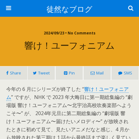
徒然なブログ
2024/09/23 • No Comments
響け！ユーフォニアム
Share
Tweet
Pin
Mail
SMS
今年の 6 月にシリーズが終了した “
響け！ユーフォニア
ム
” ですが、NHK で 2023 年大晦日に第一期総集編の “劇
場版 響け！ユーフォニアム〜北宇治高校吹奏楽部へよう
こそ〜” が、 2024年元旦に第二期総集編の “劇場版 響
け！ユーフォニアム〜届けたいメロディ〜” が放映され
たときに初めて見て、見たいアニメだなと感じ、4 月か
ら放映された第三期は 1 話から最終話まで楽しく見てい