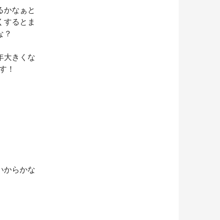
るかなぁと
くするとま
な？
年大きくな
す！
いからかな