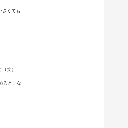
小さくても
ど（笑）
始めると、な