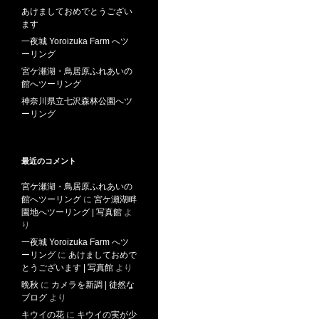
あけましておめでとうござい
ます
一夜城 Yoroizuka Farm へツ
ーリング
宮ケ瀬湖・鳥居原ふれあいの
館へツーリング
神奈川県立七沢森林公園へツ
ーリング
最近のコメント
宮ケ瀬湖・鳥居原ふれあいの
館へツーリング
に
宮ケ瀬湖畔
園地へツーリング | 写真館
よ
り
一夜城 Yoroizuka Farm へツ
ーリング
に
あけましておめで
とうございます | 写真館
より
晩秋
に
カメラを新調 | 徒然な
ブログ
より
キウイの花
に
キウイの実が少