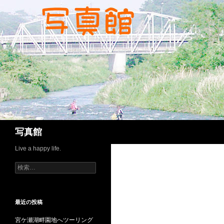
コ
ン
テ
ン
ツ
へ
ス
キ
ッ
プ
検
写真館
索
Live a happy life.
検
索:
最近の投稿
宮ケ瀬湖畔園地へツーリング