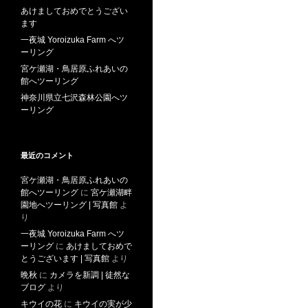
あけましておめでとうござい
ます
一夜城 Yoroizuka Farm へツ
ーリング
宮ケ瀬湖・鳥居原ふれあいの
館へツーリング
神奈川県立七沢森林公園へツ
ーリング
最近のコメント
宮ケ瀬湖・鳥居原ふれあいの
館へツーリング
に
宮ケ瀬湖畔
園地へツーリング | 写真館
よ
り
一夜城 Yoroizuka Farm へツ
ーリング
に
あけましておめで
とうございます | 写真館
より
晩秋
に
カメラを新調 | 徒然な
ブログ
より
キウイの花
に
キウイの実が少