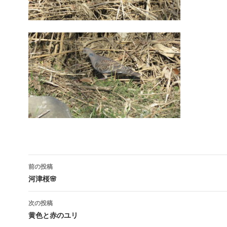
投
前の投稿
稿
河津桜🌸
ナ
次の投稿
ビ
黄色と赤のユリ