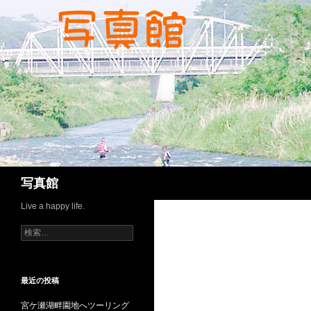
コ
ン
テ
ン
ツ
へ
ス
キ
ッ
プ
検
写真館
索
Live a happy life.
検
索:
最近の投稿
宮ケ瀬湖畔園地へツーリング